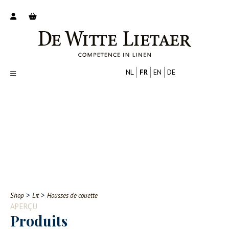
NL
FR
EN
DE
Productoverzicht
Over ons
Catalogus
Nieuws
PROFESSIONNEL
CONSOMMATEUR
Tips
FAQ
>
>
Shop
Lit
Housses de couette
Contact
APERÇU
Produits