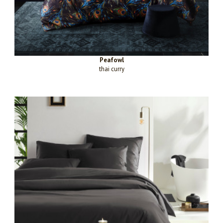
Peafowl
thai curry