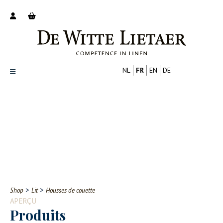
NL
FR
EN
DE
Productoverzicht
Over ons
Catalogus
Nieuws
PROFESSIONNEL
CONSOMMATEUR
Tips
FAQ
>
>
Shop
Lit
Housses de couette
Contact
APERÇU
Produits