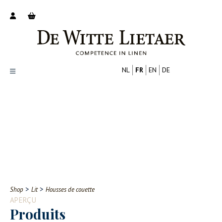
NL
FR
EN
DE
Productoverzicht
Over ons
Catalogus
Nieuws
PROFESSIONNEL
CONSOMMATEUR
Tips
FAQ
>
>
Shop
Lit
Housses de couette
Contact
APERÇU
Produits