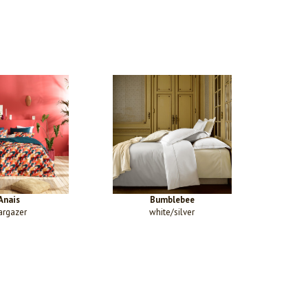
Anais
Bumblebee
argazer
white/silver