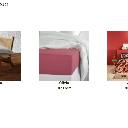
ser
m
Olivia
Blossom
st