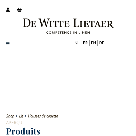
NL
FR
EN
DE
Productoverzicht
Over ons
Catalogus
Nieuws
PROFESSIONNEL
CONSOMMATEUR
Tips
FAQ
>
>
Shop
Lit
Housses de couette
Contact
APERÇU
Produits