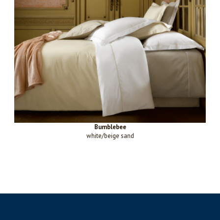
Bumblebee
white/beige sand