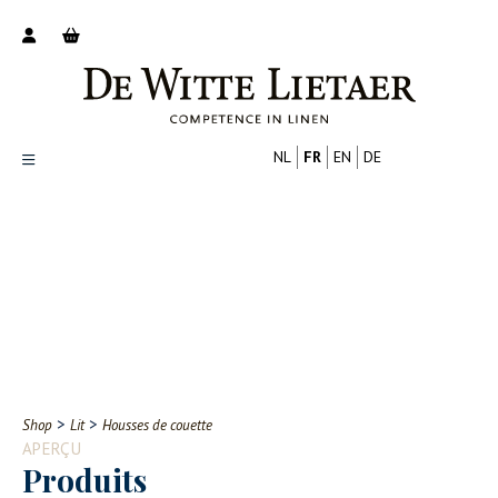
NL
FR
EN
DE
Productoverzicht
Over ons
Catalogus
Nieuws
PROFESSIONNEL
CONSOMMATEUR
Tips
FAQ
>
>
Shop
Lit
Housses de couette
Contact
APERÇU
Produits