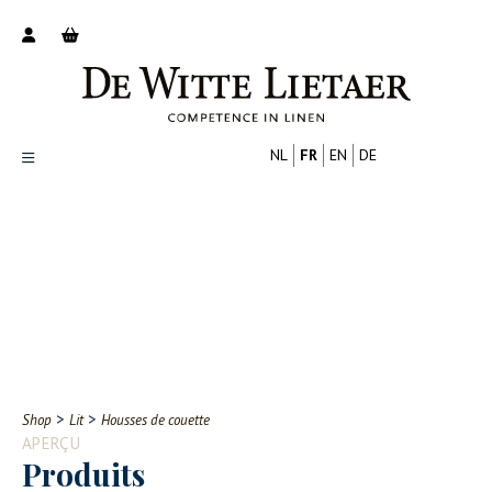
NL
FR
EN
DE
Productoverzicht
Over ons
Catalogus
Nieuws
PROFESSIONNEL
CONSOMMATEUR
Tips
FAQ
>
>
Shop
Lit
Housses de couette
Contact
APERÇU
Produits