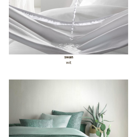
swan
wit