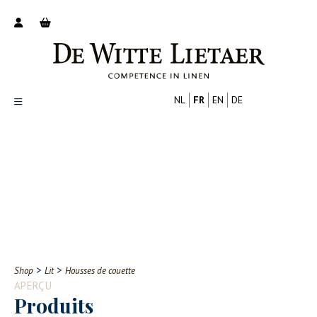
NL
FR
EN
DE
Productoverzicht
Over ons
Catalogus
Nieuws
PROFESSIONNEL
CONSOMMATEUR
Tips
FAQ
>
>
Shop
Lit
Housses de couette
Contact
APERÇU
Produits