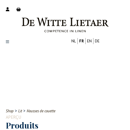
NL
FR
EN
DE
Productoverzicht
Over ons
Catalogus
Nieuws
PROFESSIONNEL
CONSOMMATEUR
Tips
FAQ
>
>
Shop
Lit
Housses de couette
Contact
APERÇU
Produits