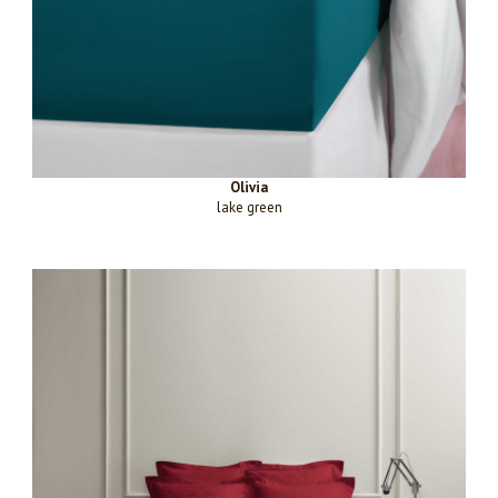
Olivia
lake green