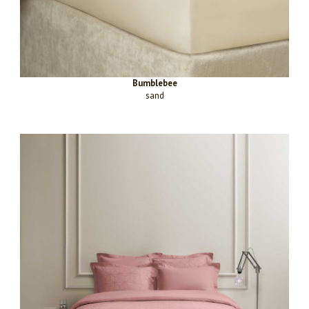
Bumblebee
sand