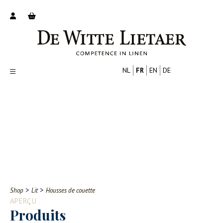
NL
FR
EN
DE
Productoverzicht
Over ons
Catalogus
Nieuws
PROFESSIONNEL
CONSOMMATEUR
Tips
FAQ
>
>
Shop
Lit
Housses de couette
Contact
APERÇU
Produits