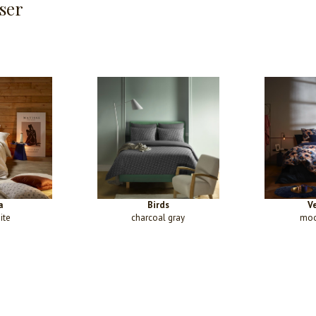
ser
a
Birds
V
ite
charcoal gray
moo