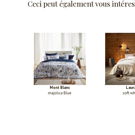
Ceci peut également vous intéres
Mont Blanc
Laur
majolica Blue
soft wh