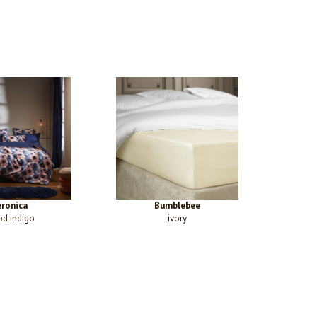
eronica
Bumblebee
d indigo
ivory