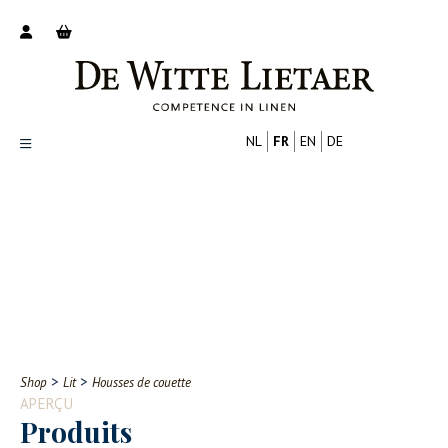
NL
FR
EN
DE
Productoverzicht
Over ons
Catalogus
Nieuws
PROFESSIONNEL
CONSOMMATEUR
Tips
FAQ
>
>
Shop
Lit
Housses de couette
Contact
APERÇU
Produits