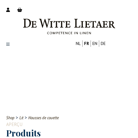
NL
FR
EN
DE
Productoverzicht
Over ons
Catalogus
Nieuws
PROFESSIONNEL
CONSOMMATEUR
Tips
FAQ
>
>
Shop
Lit
Housses de couette
Contact
APERÇU
Produits