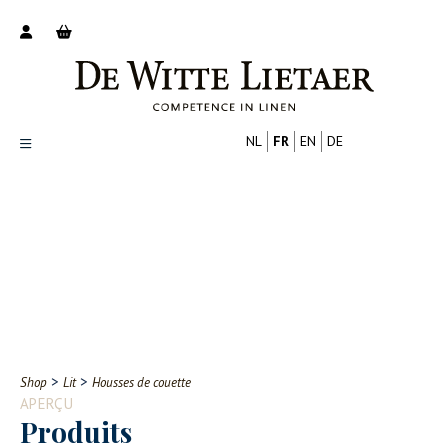
NL
FR
EN
DE
Productoverzicht
Over ons
Catalogus
Nieuws
PROFESSIONNEL
CONSOMMATEUR
Tips
FAQ
>
>
Shop
Lit
Housses de couette
Contact
APERÇU
Produits