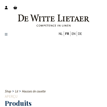
NL
FR
EN
DE
Productoverzicht
Over ons
Catalogus
Nieuws
PROFESSIONNEL
CONSOMMATEUR
Tips
FAQ
>
>
Shop
Lit
Housses de couette
Contact
APERÇU
Produits