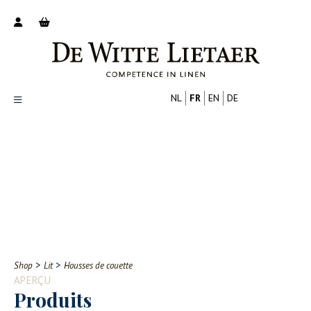
NL
FR
EN
DE
Productoverzicht
Over ons
Catalogus
Nieuws
PROFESSIONNEL
CONSOMMATEUR
Tips
FAQ
>
>
Shop
Lit
Housses de couette
Contact
APERÇU
Produits