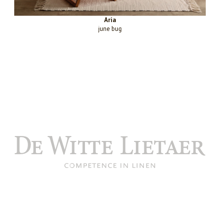
Aria
june bug