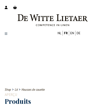
NL
FR
EN
DE
Productoverzicht
Over ons
Catalogus
Nieuws
PROFESSIONNEL
CONSOMMATEUR
Tips
FAQ
>
>
Shop
Lit
Housses de couette
Contact
APERÇU
Produits