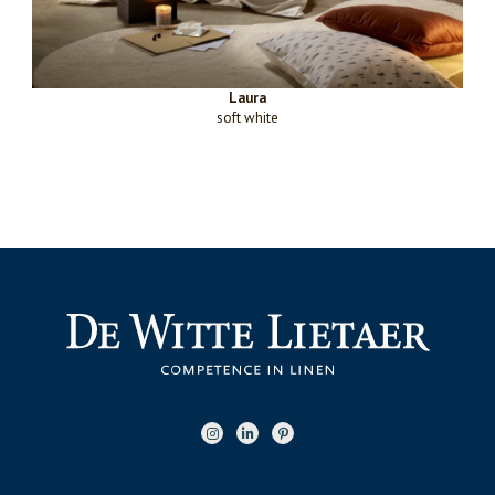
Laura
soft white