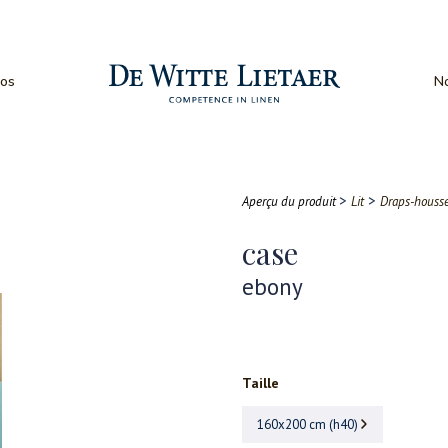
os
No
>
>
Aperçu du produit
Lit
Draps-houss
case
ebony
Taille
160x200 cm (h40)