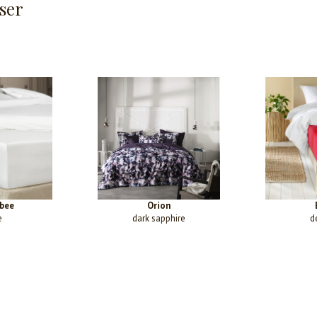
ser
bee
Orion
e
dark sapphire
d