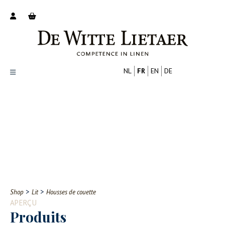
NL
FR
EN
DE
Productoverzicht
Over ons
Catalogus
Nieuws
PROFESSIONNEL
CONSOMMATEUR
Tips
FAQ
>
>
Shop
Lit
Housses de couette
Contact
APERÇU
Produits