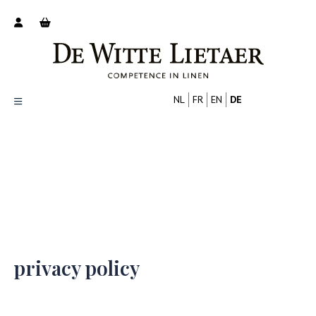
NL
FR
EN
DE
Productoverzicht
Over ons
Catalogus
Nieuws
Tips
FAQ
privacy policy
Contact