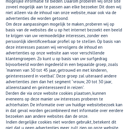
mogelijke informatie te bieden. Daarom proberen wij onze site
zoveel mogelijk aan te passen aan elke bezoeker. Dit doen wij
niet alleen via de inhoud van onze website, maar ook via de
advertenties die worden getoond.
Om deze aanpassingen mogelijk te maken, proberen wij op
basis van de websites die u op het internet bezoekt een beeld
te krijgen van uw vermoedelijke interesses, zonder een
persoonlijk identificeerbaar profiel op te stellen. Op basis van
deze interesses passen wij vervolgens de inhoud en
advertenties op onze website aan voor verschillende
klantengroepen. Zo kunt u op basis van uw surfgedrag
bijvoorbeeld worden ingedeeld in een bepaalde groep, zoals
“mannen van 30 tot 45 jaar, getrouwd en met kinderen,
geïnteresseerd in voetbal”. Deze groep zal uiteraard andere
advertenties zien dan het segment “vrouw, 20 tot 30 jaar,
alleenstaand en geïnteresseerd in reizen”.
Derden die via onze website cookies plaatsen, kunnen
eveneens op deze manier uw interesses proberen te
achterhalen. De informatie over uw huidige websitebezoek kan
in dat geval worden gecombineerd met informatie over eerdere
bezoeken aan andere websites dan de onze.
Indien dergelijke cookies niet worden gebruikt, betekent dit
niet dat u geen advertenties meer zult zien op onze website.