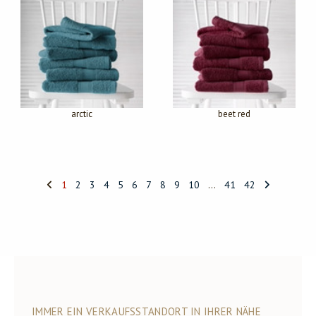
arctic
beet red
1
2
3
4
5
6
7
8
9
10
...
41
42
IMMER EIN VERKAUFSSTANDORT IN IHRER NÄHE