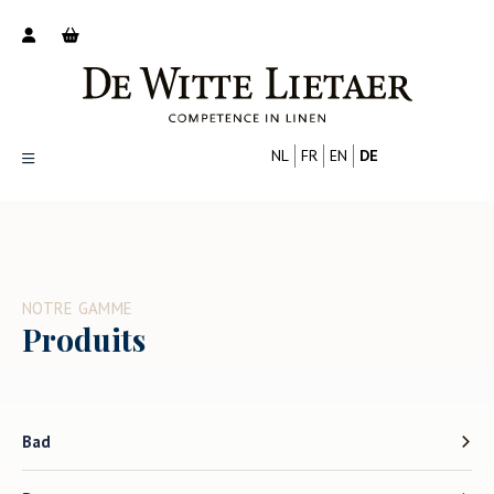
NL
FR
EN
DE
Productoverzicht
Over ons
Catalogus
NOTRE GAMME
Nieuws
Produits
PROFESSIONELL
VERBRAUCHER
Tips
FAQ
Contact
Bad