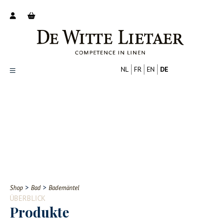
NL
FR
EN
DE
Productoverzicht
Over ons
Catalogus
Nieuws
PROFESSIONELL
VERBRAUCHER
Tips
FAQ
>
>
Shop
Bad
Bademäntel
Contact
ÜBERBLICK
Produkte