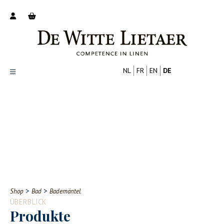
NL
FR
EN
DE
Productoverzicht
Over ons
Catalogus
Nieuws
PROFESSIONELL
VERBRAUCHER
Tips
FAQ
>
>
Shop
Bad
Bademäntel
Contact
ÜBERBLICK
Produkte