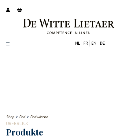
NL
FR
EN
DE
Productoverzicht
Over ons
Catalogus
Nieuws
PROFESSIONELL
VERBRAUCHER
Tips
FAQ
>
>
Shop
Bad
Badwäsche
Contact
ÜBERBLICK
Produkte