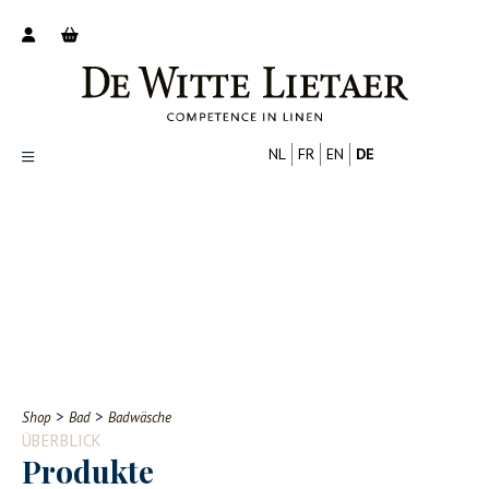
NL
FR
EN
DE
Productoverzicht
Over ons
Catalogus
Nieuws
PROFESSIONELL
VERBRAUCHER
Tips
FAQ
>
>
Shop
Bad
Badwäsche
Contact
ÜBERBLICK
Produkte