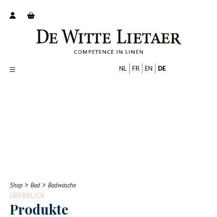
NL
FR
EN
DE
Productoverzicht
Over ons
Catalogus
Nieuws
PROFESSIONELL
VERBRAUCHER
Tips
FAQ
>
>
Shop
Bad
Badwäsche
Contact
ÜBERBLICK
Produkte