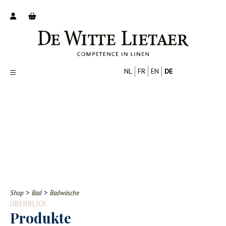
NL
FR
EN
DE
Productoverzicht
Over ons
Catalogus
Nieuws
PROFESSIONELL
VERBRAUCHER
Tips
FAQ
>
>
Shop
Bad
Badwäsche
Contact
ÜBERBLICK
Produkte