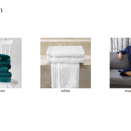
n
een
white
mar