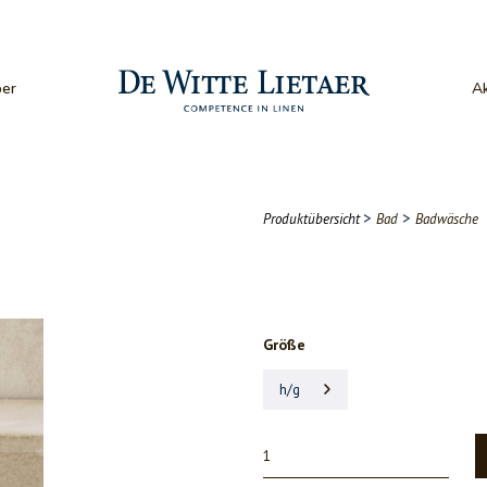
er
Ak
>
>
Produktübersicht
Bad
Badwäsche
Größe
h/g