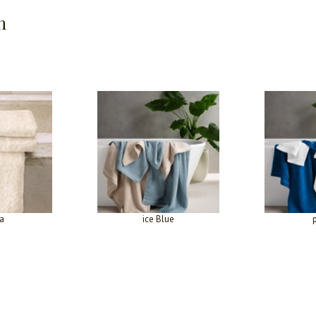
n
la
ice Blue