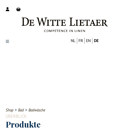
NL
FR
EN
DE
Productoverzicht
Over ons
Catalogus
Nieuws
PROFESSIONELL
VERBRAUCHER
Tips
FAQ
>
>
Shop
Bad
Badwäsche
Contact
ÜBERBLICK
Produkte