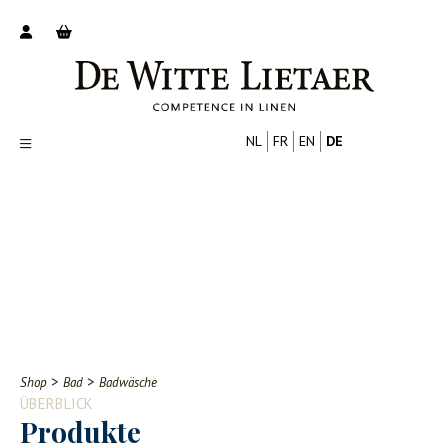
NL
FR
EN
DE
Productoverzicht
Over ons
Catalogus
Nieuws
PROFESSIONELL
VERBRAUCHER
Tips
FAQ
>
>
Shop
Bad
Badwäsche
Contact
ÜBERBLICK
Produkte