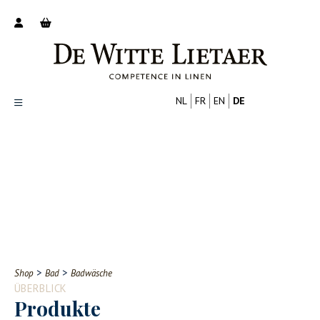
NL
FR
EN
DE
Productoverzicht
Over ons
Catalogus
Nieuws
PROFESSIONELL
VERBRAUCHER
Tips
FAQ
>
>
Shop
Bad
Badwäsche
Contact
ÜBERBLICK
Produkte