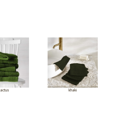
cactus
khaki