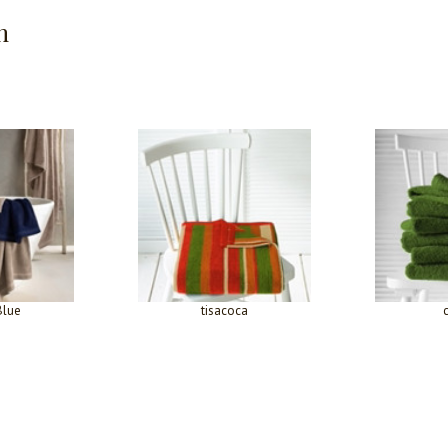
n
Blue
tisacoca