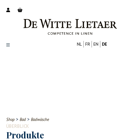
NL
FR
EN
DE
Productoverzicht
Over ons
Catalogus
Nieuws
PROFESSIONELL
VERBRAUCHER
Tips
FAQ
>
>
Shop
Bad
Badwäsche
Contact
ÜBERBLICK
Produkte