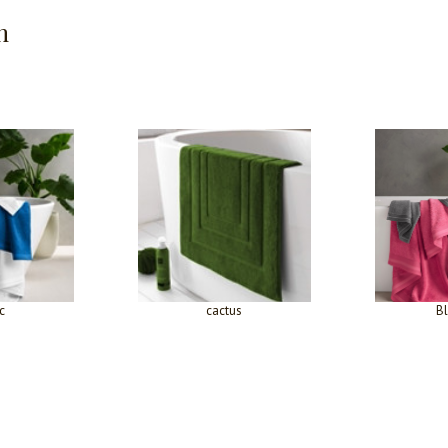
n
c
cactus
B