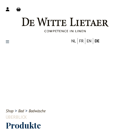
NL
FR
EN
DE
Productoverzicht
Over ons
Catalogus
Nieuws
PROFESSIONELL
VERBRAUCHER
Tips
FAQ
>
>
Shop
Bad
Badwäsche
Contact
ÜBERBLICK
Produkte