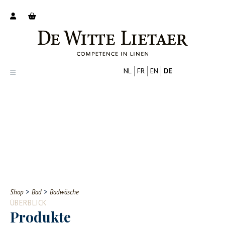
NL
FR
EN
DE
Productoverzicht
Over ons
Catalogus
Nieuws
PROFESSIONELL
VERBRAUCHER
Tips
FAQ
>
>
Shop
Bad
Badwäsche
Contact
ÜBERBLICK
Produkte