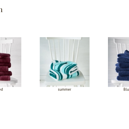
n
ed
summer
Blu