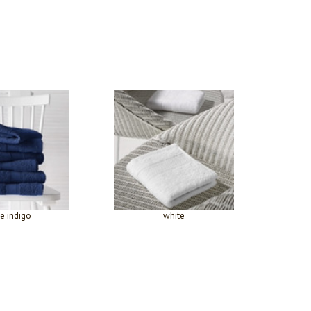
e indigo
white