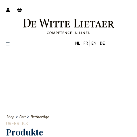
NL
FR
EN
DE
Productoverzicht
Over ons
Catalogus
Nieuws
PROFESSIONELL
VERBRAUCHER
Tips
FAQ
>
>
Shop
Bett
Bettbezüge
Contact
ÜBERBLICK
Produkte