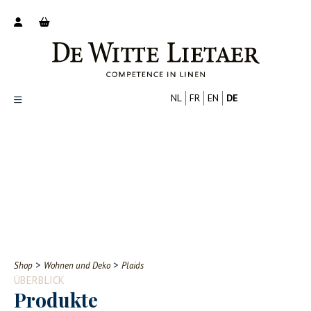
NL
FR
EN
DE
Productoverzicht
Over ons
Catalogus
Nieuws
PROFESSIONELL
VERBRAUCHER
Tips
FAQ
>
>
Shop
Wohnen und Deko
Plaids
Contact
ÜBERBLICK
Produkte