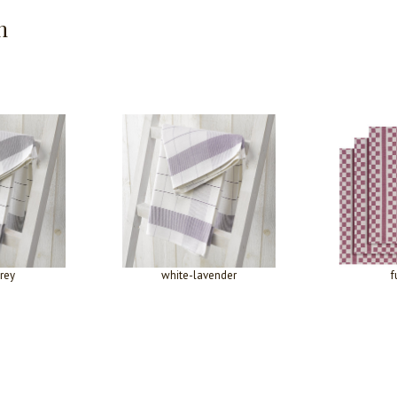
n
rey
white-lavender
f