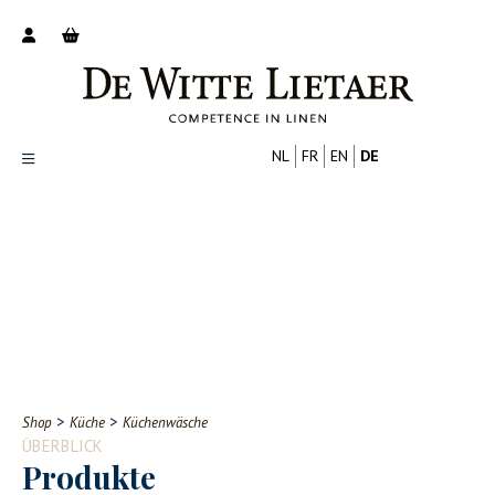
NL
FR
EN
DE
Productoverzicht
Over ons
Catalogus
Nieuws
PROFESSIONELL
VERBRAUCHER
Tips
FAQ
>
>
Shop
Küche
Küchenwäsche
Contact
ÜBERBLICK
Produkte