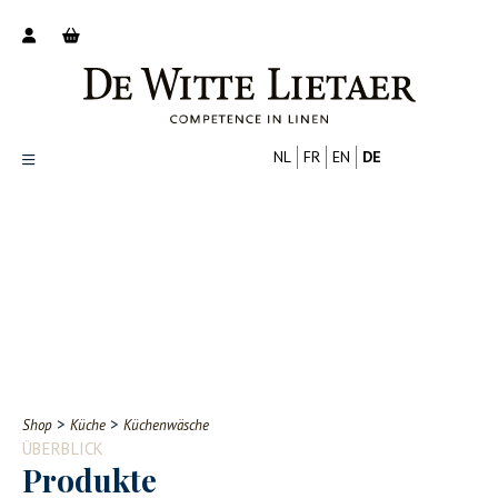
NL
FR
EN
DE
Productoverzicht
Over ons
Catalogus
Nieuws
PROFESSIONELL
VERBRAUCHER
Tips
FAQ
>
>
Shop
Küche
Küchenwäsche
Contact
ÜBERBLICK
Produkte