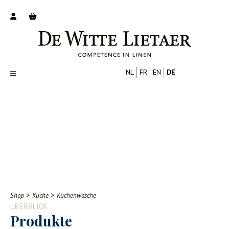
NL
FR
EN
DE
Productoverzicht
Over ons
Catalogus
Nieuws
PROFESSIONELL
VERBRAUCHER
Tips
FAQ
>
>
Shop
Küche
Küchenwäsche
Contact
ÜBERBLICK
Produkte