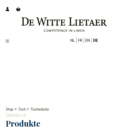
NL
FR
EN
DE
Productoverzicht
Over ons
Catalogus
Nieuws
PROFESSIONELL
VERBRAUCHER
Tips
FAQ
>
>
Shop
Tisch
Tischwäsche
Contact
ÜBERBLICK
Produkte