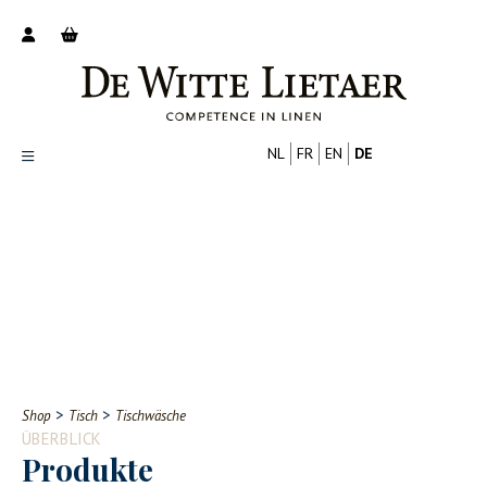
NL
FR
EN
DE
Productoverzicht
Over ons
Catalogus
Nieuws
PROFESSIONELL
VERBRAUCHER
Tips
FAQ
>
>
Shop
Tisch
Tischwäsche
Contact
ÜBERBLICK
Produkte