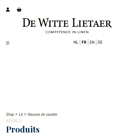
NL
FR
EN
DE
Productoverzicht
Over ons
Catalogus
Nieuws
PROFESSIONNEL
CONSOMMATEUR
Tips
FAQ
>
>
Shop
Lit
Housses de couette
Contact
APERÇU
Produits