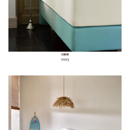
case
ivory