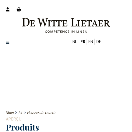
NL
FR
EN
DE
Productoverzicht
Over ons
Catalogus
Nieuws
PROFESSIONNEL
CONSOMMATEUR
Tips
FAQ
>
>
Shop
Lit
Housses de couette
Contact
APERÇU
Produits