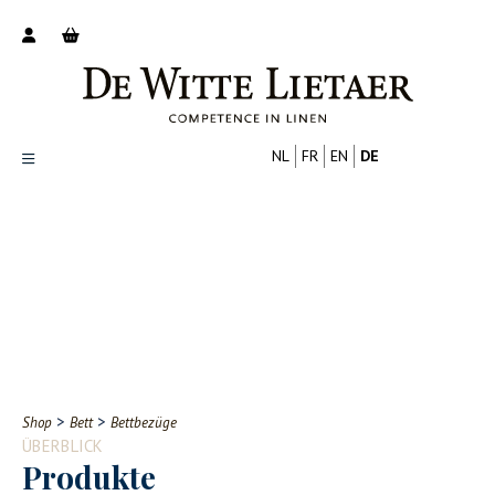
NL
FR
EN
DE
Productoverzicht
Over ons
Catalogus
Nieuws
PROFESSIONELL
VERBRAUCHER
Tips
FAQ
>
>
Shop
Bett
Bettbezüge
Contact
ÜBERBLICK
Produkte