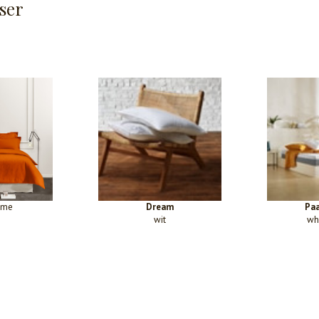
ser
ame
Dream
Paa
wit
wh