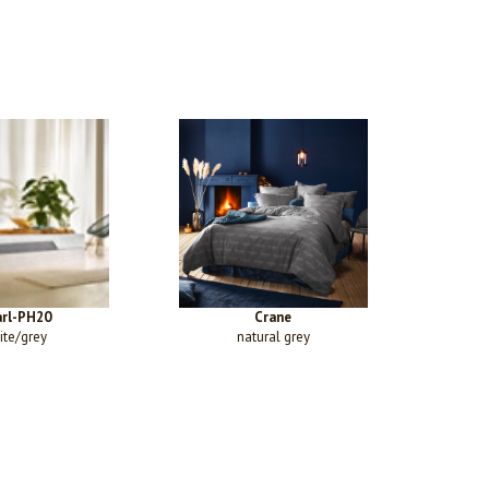
rl-PH20
Crane
ite/grey
natural grey